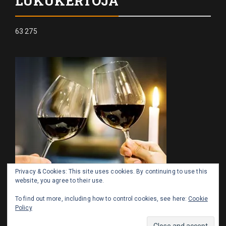
LUKUKERTOJA
63 275
Privacy & Cookies: This site uses cookies. By continuing to use this
website, you agree to their use.
To find out more, including how to control cookies, see here:
Cookie
Policy