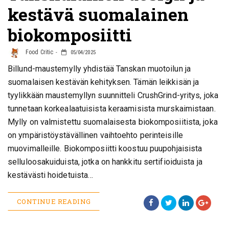
kestävä suomalainen
biokomposiitti
Food Critic
05/04/2025
Billund-maustemylly yhdistää Tanskan muotoilun ja
suomalaisen kestävän kehityksen. Tämän leikkisän ja
tyylikkään maustemyllyn suunnitteli CrushGrind-yritys, joka
tunnetaan korkealaatuisista keraamisista murskaimistaan.
Mylly on valmistettu suomalaisesta biokomposiitista, joka
on ympäristöystävällinen vaihtoehto perinteisille
muovimalleille. Biokomposiitti koostuu puupohjaisista
selluloosakuiduista, jotka on hankkitu sertifioiduista ja
kestävästi hoidetuista…
CONTINUE READING