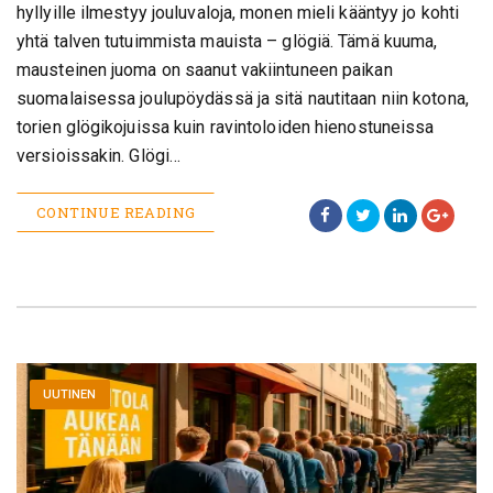
hyllyille ilmestyy jouluvaloja, monen mieli kääntyy jo kohti
yhtä talven tutuimmista mauista – glögiä. Tämä kuuma,
mausteinen juoma on saanut vakiintuneen paikan
suomalaisessa joulupöydässä ja sitä nautitaan niin kotona,
torien glögikojuissa kuin ravintoloiden hienostuneissa
versioissakin. Glögi…
CONTINUE READING
UUTINEN