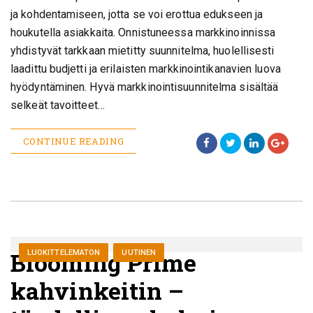
ja kohdentamiseen, jotta se voi erottua edukseen ja
houkutella asiakkaita. Onnistuneessa markkinoinnissa
yhdistyvät tarkkaan mietitty suunnitelma, huolellisesti
laadittu budjetti ja erilaisten markkinointikanavien luova
hyödyntäminen. Hyvä markkinointisuunnitelma sisältää
selkeät tavoitteet…
CONTINUE READING
Blooming Prime
LUOKITTELEMATON
UUTINEN
kahvinkeitin –