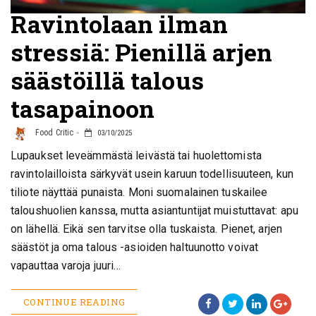
Ravintolaan ilman
stressiä: Pienillä arjen
säästöillä talous
tasapainoon
Food Critic
03/10/2025
Lupaukset leveämmästä leivästä tai huolettomista
ravintolailloista särkyvät usein karuun todellisuuteen, kun
tiliote näyttää punaista. Moni suomalainen tuskailee
taloushuolien kanssa, mutta asiantuntijat muistuttavat: apu
on lähellä. Eikä sen tarvitse olla tuskaista. Pienet, arjen
säästöt ja oma talous -asioiden haltuunotto voivat
vapauttaa varoja juuri…
CONTINUE READING