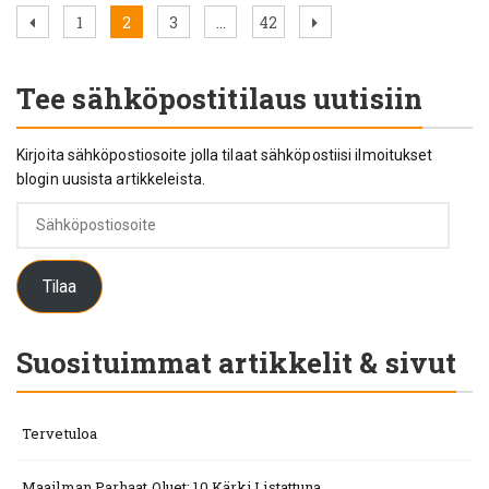
Artikkelien
Previous
Page
Page
Page
Page
Next
1
2
3
…
42
page
page
sivutus
Tee sähköpostitilaus uutisiin
Kirjoita sähköpostiosoite jolla tilaat sähköpostiisi ilmoitukset
blogin uusista artikkeleista.
Sähköpostiosoite
Tilaa
Suosituimmat artikkelit & sivut
Tervetuloa
Maailman Parhaat Oluet: 10 Kärki Listattuna