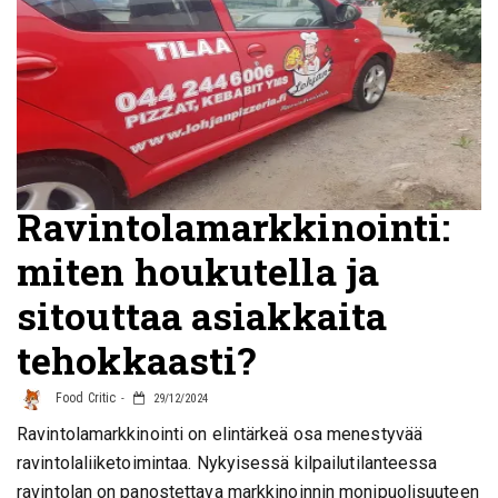
Ravintolamarkkinointi:
miten houkutella ja
sitouttaa asiakkaita
tehokkaasti?
Food Critic
29/12/2024
Ravintolamarkkinointi on elintärkeä osa menestyvää
ravintolaliiketoimintaa. Nykyisessä kilpailutilanteessa
ravintolan on panostettava markkinoinnin monipuolisuuteen