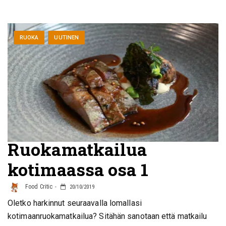
RUOKA
UUTINEN
Ruokamatkailua
kotimaassa osa 1
Food Critic
20/10/2019
Oletko harkinnut seuraavalla lomallasi
kotimaanruokamatkailua? Sitähän sanotaan että matkailu