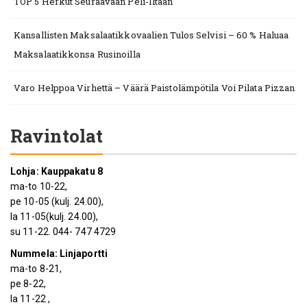
TOP 5 Herkut Seuraavaan Peli-Iltaan
Kansallisten Maksalaatikkovaalien Tulos Selvisi – 60 % Haluaa
Maksalaatikkonsa Rusinoilla
Varo Helppoa Virhettä – Väärä Paistolämpötila Voi Pilata Pizzan
Ravintolat
Lohja: Kauppakatu 8
ma-to 10-22,
pe 10-05 (kulj. 24.00),
la 11-05(kulj. 24.00),
su 11-22. 044- 747 4729
Nummela: Linjaportti
ma-to 8-21,
pe 8-22,
la 11-22 ,