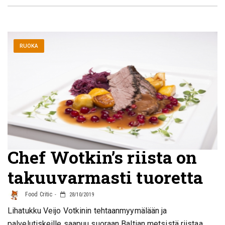
RUOKA
Chef Wotkin’s riista on
takuuvarmasti tuoretta
Food Critic
28/10/2019
Lihatukku Veijo Votkinin tehtaanmyymälään ja
palvelutiskeille saapuu suoraan Baltian metsistä riistaa,