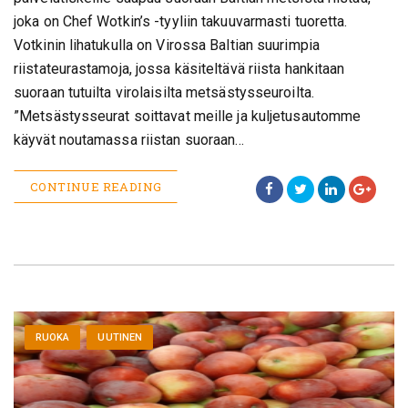
joka on Chef Wotkin’s -tyyliin takuuvarmasti tuoretta.
Votkinin lihatukulla on Virossa Baltian suurimpia
riistateurastamoja, jossa käsiteltävä riista hankitaan
suoraan tutuilta virolaisilta metsästysseuroilta.
”Metsästysseurat soittavat meille ja kuljetusautomme
käyvät noutamassa riistan suoraan…
CONTINUE READING
RUOKA
UUTINEN