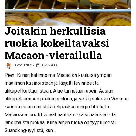
Joitakin herkullisia
ruokia kokeiltavaksi
Macaon-vierailulla
Food Critic
13/10/2019
Pieni Kiinan hallinnoima Macao on kuuluisa ympäri
maailman kasinoistaan ja laajalti levinneestä
uhkapelikulttuuristaan. Alue tunnetaan usein Aasian
uhkapelaamisen pääkaupunkina, ja se kilpaileekin Vegasin
kanssa maailman uhkapelipääkaupungin tittelistä.
Macaossa turistit voivat nauttia sekä kiinalaista että
länsimaista ruokaa. Kiinalainen ruoka on tyypillisesti
Guandong-tyylistä, kun…