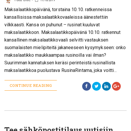
Food Critic
11/10/2019
Maksalaatikkopäivänä, torstaina 10.10. ratkenneissa
kansallisissa maksalaatikkovaaleissa äänestettiin
vilkkaasti. Kansa on puhunut – rusinat kuuluvat
maksalaatikkoon. Maksalaatikkopäivänä 10.10. ratkennut
kansallinen maksalaatikkovaali selvitti vastauksen
suomalaisten mielipiteitä jakaneeseen kysymykseen: onko
maksalaatikko maukkaampaa rusinoilla vai ilman?
Suurimman kannatuksen keräsi perinteistä rusinallista
maksalaatikkoa puolustava RusinaRintama, joka voitti…
CONTINUE READING
Tee sähköpostitilaus uutisiin