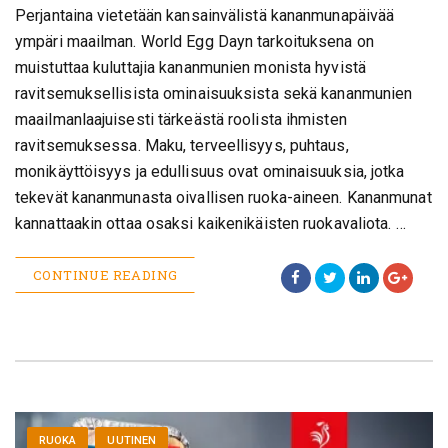
Perjantaina vietetään kansainvälistä kananmunapäivää
ympäri maailman. World Egg Dayn tarkoituksena on
muistuttaa kuluttajia kananmunien monista hyvistä
ravitsemuksellisista ominaisuuksista sekä kananmunien
maailmanlaajuisesti tärkeästä roolista ihmisten
ravitsemuksessa. Maku, terveellisyys, puhtaus,
monikäyttöisyys ja edullisuus ovat ominaisuuksia, jotka
tekevät kananmunasta oivallisen ruoka-aineen. Kananmunat
kannattaakin ottaa osaksi kaikenikäisten ruokavaliota. …
CONTINUE READING
RUOKA
UUTINEN