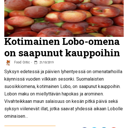
Kotimainen Lobo-omena
on saapunut kauppoihin
Food Critic
21/10/2019
Syksyn edetessä ja päivien lyhentyessä on omenatarhoilla
käynnissä vuoden vilkkain sesonki. Suomalaisten
suosikkiomena, kotimainen Lobo, on saapunut kauppoihin.
Lobon maku on miellyttävän hapokas ja arominen.
Vivahteikkaan maun salaisuus on kesän pitkä päivä sekä
syksyn viilenevät illat, jotka saavat yhdessä aikaan Lobolle
ominaisen…