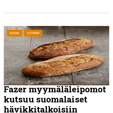
RUOKA
UUTINEN
Fazer myymäläleipomot
kutsuu suomalaiset
hävikkitalkoisiin