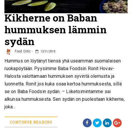
Kikherne on Baban
hummuksen lämmin
sydän
Food Critic
12/11/2018
Hummus on löytänyt tiensä yhä useamman suomalaisen
ruokapöytään. Pyysimme Baba Foodsin Ronit Hovav-
Halosta valottamaan hummuksen syvintä olemusta ja
luonnetta. Ronit jos kuka osaa kertoa hummuksesta, sillä
se on Baba Foodsin sydän. – Liiketoimintamme sai
alkunsa hummuksesta. Sen sydän on puolestaan kikherne,
joka…
CONTINUE READING