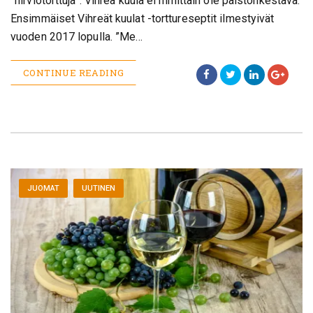
”hirviötorttuja”. Vihreä kuula ei nimittäin ole paistonkestävä.
Ensimmäiset Vihreät kuulat -torttureseptit ilmestyivät
vuoden 2017 lopulla. ”Me…
CONTINUE READING
JUOMAT
UUTINEN