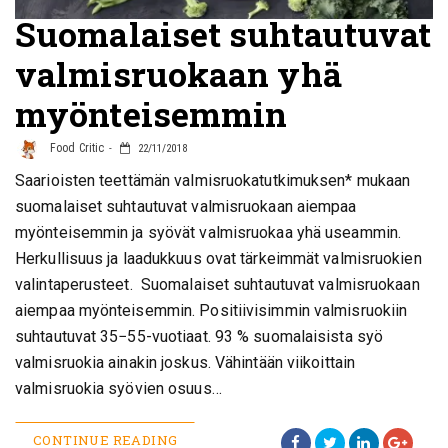
Suomalaiset suhtautuvat
valmisruokaan yhä
myönteisemmin
Food Critic
22/11/2018
Saarioisten teettämän valmisruokatutkimuksen* mukaan
suomalaiset suhtautuvat valmisruokaan aiempaa
myönteisemmin ja syövät valmisruokaa yhä useammin.
Herkullisuus ja laadukkuus ovat tärkeimmät valmisruokien
valintaperusteet. Suomalaiset suhtautuvat valmisruokaan
aiempaa myönteisemmin. Positiivisimmin valmisruokiin
suhtautuvat 35−55-vuotiaat. 93 % suomalaisista syö
valmisruokia ainakin joskus. Vähintään viikoittain
valmisruokia syövien osuus…
CONTINUE READING