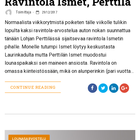
Ravintola Ismet, Perttilä
Toimittaja
29/12/2017
Normaalista viikkorytmistä poiketen tälle viikolle tulikin
lopulta kaksi ravintola-arvostelua auton nokan suunnattua
tänään Lohjan Perttilässä sijaitsevaa ravintola Ismetin
pihalle. Monelle tutumpi Ismet löytyy keskustasta
Laurinkadulta mutta Perttilän Ismet muodostui
lounaspaikaksi sen maineen ansiosta. Ravintola on
omassa kiinteistössään, mikä on alunperinkin (pari vuotta…
CONTINUE READING
LOUNASARVOSTELU