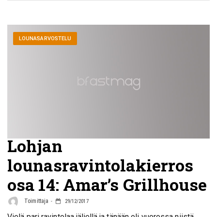
LOUNASARVOSTELU
Lohjan
lounasravintolakierros
osa 14: Amar’s Grillhouse
Toimittaja
29/12/2017
Vielä pari ravintolaa jäljellä ja tänään oli vuorossa niistä