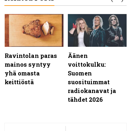
Ravintolan paras
Äänen
mainos syntyy
voittokulku:
yhä omasta
Suomen
keittiöstä
suosituimmat
radiokanavat ja
tähdet 2026
Artikkelien