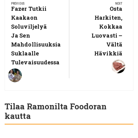
selaus
PREVIOUS
NEXT
Previous
Fazer Tutkii
Next
Osta
Post:
Post:
Kaakaon
Harkiten,
Soluviljelyä
Kokkaa
Ja Sen
Luovasti –
Mahdollisuuksia
Vältä
Suklaalle
Hävikkiä
Tulevaisuudessa
Tilaa Ramonilta Foodoran
kautta