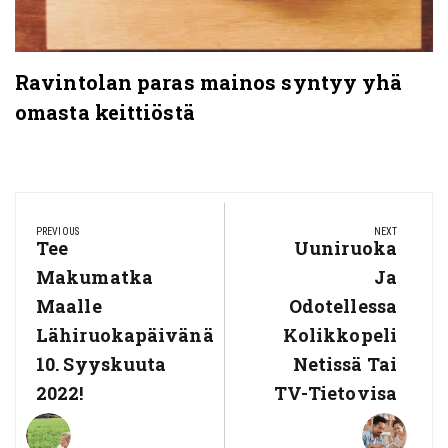
Ravintolan paras mainos syntyy yhä
omasta keittiöstä
Artikkelien
selaus
PREVIOUS
NEXT
Previous
Tee
Next
Uuniruoka
Post:
Post:
Makumatka
Ja
Maalle
Odotellessa
Lähiruokapäivänä
Kolikkopeli
10. Syyskuuta
Netissä Tai
2022!
TV-Tietovisa