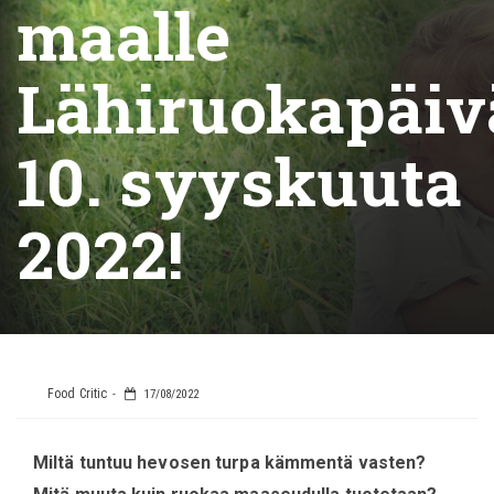
maalle
Lähiruokapäi
10. syyskuuta
2022!
Food Critic
17/08/2022
Miltä tuntuu hevosen turpa kämmentä vasten?