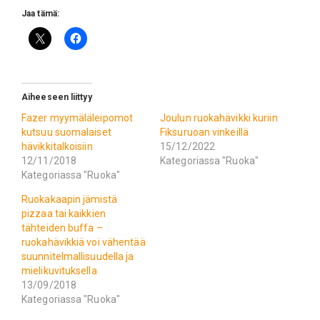
Jaa tämä:
Aiheeseen liittyy
Fazer myymäläleipomot
Joulun ruokahävikki kuriin
kutsuu suomalaiset
Fiksuruoan vinkeillä
hävikkitalkoisiin
15/12/2022
12/11/2018
Kategoriassa "Ruoka"
Kategoriassa "Ruoka"
Ruokakaapin jämistä
pizzaa tai kaikkien
tähteiden buffa –
ruokahävikkiä voi vähentää
suunnitelmallisuudella ja
mielikuvituksella
13/09/2018
Kategoriassa "Ruoka"