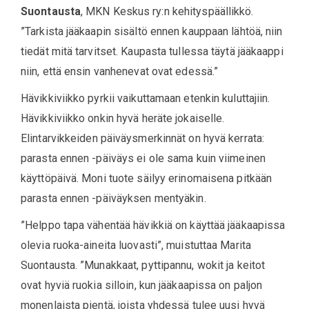
Suontausta
, MKN Keskus ry:n kehityspäällikkö.
”Tarkista jääkaapin sisältö ennen kauppaan lähtöä, niin
tiedät mitä tarvitset. Kaupasta tullessa täytä jääkaappi
niin, että ensin vanhenevat ovat edessä.”
Hävikkiviikko pyrkii vaikuttamaan etenkin kuluttajiin.
Hävikkiviikko onkin hyvä heräte jokaiselle.
Elintarvikkeiden päiväysmerkinnät on hyvä kerrata:
parasta ennen -päiväys ei ole sama kuin viimeinen
käyttöpäivä. Moni tuote säilyy erinomaisena pitkään
parasta ennen -päiväyksen mentyäkin.
”Helppo tapa vähentää hävikkiä on käyttää jääkaapissa
olevia ruoka-aineita luovasti”, muistuttaa Marita
Suontausta. ”Munakkaat, pyttipannu, wokit ja keitot
ovat hyviä ruokia silloin, kun jääkaapissa on paljon
monenlaista pientä, joista yhdessä tulee uusi hyvä