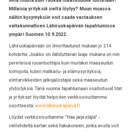
Mitä muuta kuin ruokaa maaseudulla tuotetaan?
Millaisia yrityksiä sieltä löytyy? Muun muassa
näihin kysymyksiin voit saada vastauksen
valtakunnallisen Lähiruokapäivän tapahtumissa
ympäri Suomen 10.9.2022.
Lähiruokapäivään on ilmoittautunut mukaan jo 214
kohdetta. Joukko on ilahduttavan laaja: mukana on niin
perinteisiä ruoantuottajia kuin muitakin maaseudun
toimijoita, kuten matkailu- ja elämysyrityksiä,
elintarvikkeiden jatkojalostajia sekä maaseudun
yhdistyksiä. Tänä vuonna tapahtumaan osallistuvat tilat
ja yritykset löydät helpoiten verkkosivuiltamme
osoitteesta:
www.lähiruokapäivä.fi
Löydät verkkosivuiltamme ”Hae järjestäjiä” -
välilehdeltä kartan sekä hakukoneen, jonka avulla voit