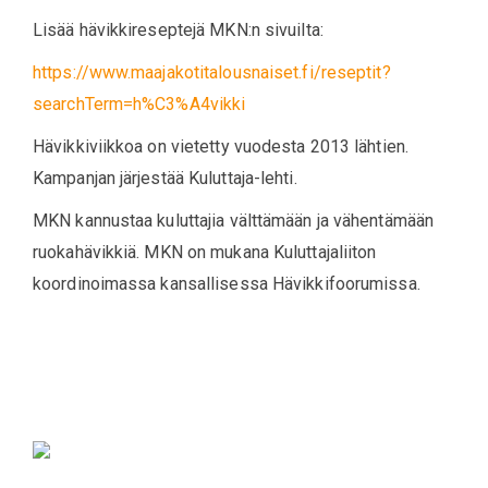
Lisää hävikkireseptejä MKN:n sivuilta:
https://www.maajakotitalousnaiset.fi/reseptit?
searchTerm=h%C3%A4vikki
Hävikkiviikkoa on vietetty vuodesta 2013 lähtien.
Kampanjan järjestää Kuluttaja-lehti.
MKN kannustaa kuluttajia välttämään ja vähentämään
ruokahävikkiä. MKN on mukana Kuluttajaliiton
koordinoimassa kansallisessa Hävikkifoorumissa.