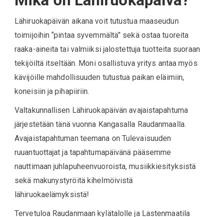
Mikä on Lähiruokapäivä?
Lähiruokapäivän aikana voit tutustua maaseudun
toimijoihin “pintaa syvemmältä” sekä ostaa tuoreita
raaka-aineita tai valmiiksi jalostettuja tuotteita suoraan
tekijöiltä itseltään. Moni osallistuva yritys antaa myös
kävijöille mahdollisuuden tutustua paikan eläimiin,
koneisiin ja pihapiiriin.
Valtakunnallisen Lähiruokapäivän avajaistapahtuma
järjestetään tänä vuonna Kangasalla Raudanmaalla.
Avajaistapahtuman teemana on Tulevaisuuden
ruuantuottajat ja tapahtumapäivänä pääsemme
nauttimaan juhlapuheenvuoroista, musiikkiesityksistä
sekä makunystyröitä kihelmöivistä
lähiruokaelämyksistä!
Tervetuloa Raudanmaan kylätalolle ja Lastenmaatila