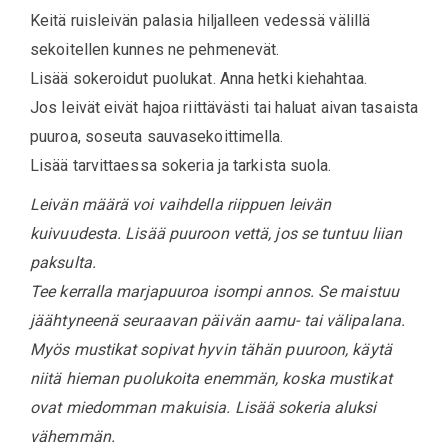
Keitä ruisleivän palasia hiljalleen vedessä välillä
sekoitellen kunnes ne pehmenevät.
Lisää sokeroidut puolukat. Anna hetki kiehahtaa.
Jos leivät eivät hajoa riittävästi tai haluat aivan tasaista
puuroa, soseuta sauvasekoittimella.
Lisää tarvittaessa sokeria ja tarkista suola.
Leivän määrä voi vaihdella riippuen leivän
kuivuudesta. Lisää puuroon vettä, jos se tuntuu liian
paksulta.
Tee kerralla marjapuuroa isompi annos. Se maistuu
jäähtyneenä seuraavan päivän aamu- tai välipalana.
Myös mustikat sopivat hyvin tähän puuroon, käytä
niitä hieman puolukoita enemmän, koska mustikat
ovat miedomman makuisia. Lisää sokeria aluksi
vähemmän.