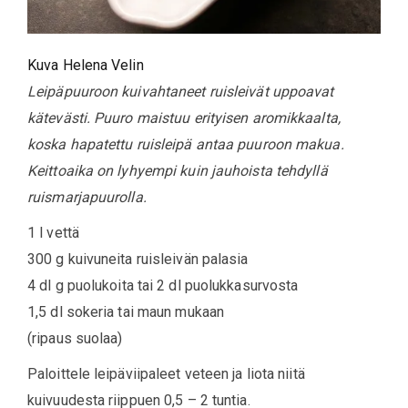
Kuva Helena Velin
Leipäpuuroon kuivahtaneet ruisleivät uppoavat
kätevästi. Puuro maistuu erityisen aromikkaalta,
koska hapatettu ruisleipä antaa puuroon makua.
Keittoaika on lyhyempi kuin jauhoista tehdyllä
ruismarjapuurolla.
1 l vettä
300 g kuivuneita ruisleivän palasia
4 dl g puolukoita tai 2 dl puolukkasurvosta
1,5 dl sokeria tai maun mukaan
(ripaus suolaa)
Paloittele leipäviipaleet veteen ja liota niitä
kuivuudesta riippuen 0,5 – 2 tuntia.