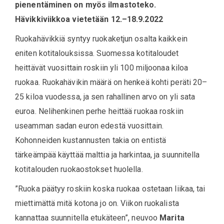
pienentäminen on myös ilmastoteko.
Hävikkiviikkoa vietetään 12.–18.9.2022
Ruokahävikkiä syntyy ruokaketjun osalta kaikkein
eniten kotitalouksissa. Suomessa kotitaloudet
heittävät vuosittain roskiin yli 100 miljoonaa kiloa
ruokaa. Ruokahävikin määrä on henkeä kohti peräti 20–
25 kiloa vuodessa, ja sen rahallinen arvo on yli sata
euroa. Nelihenkinen perhe heittää ruokaa roskiin
useamman sadan euron edestä vuosittain.
Kohonneiden kustannusten takia on entistä
tärkeämpää käyttää malttia ja harkintaa, ja suunnitella
kotitalouden ruokaostokset huolella.
”Ruoka päätyy roskiin koska ruokaa ostetaan liikaa, tai
miettimättä mitä kotona jo on. Viikon ruokalista
kannattaa suunnitella etukäteen”, neuvoo
Marita