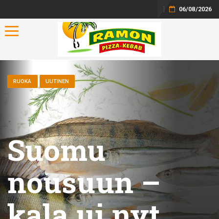
06/08/2026
Toggle navigation
RUOKA
UUTINEN
Suomu
nousuun –
kala ui nyt