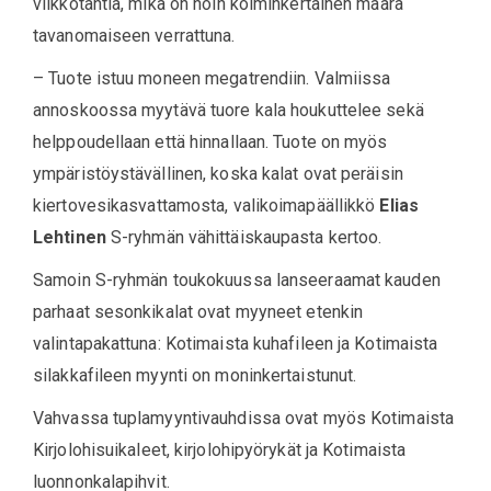
viikkotahtia, mikä on noin kolminkertainen määrä
tavanomaiseen verrattuna.
– Tuote istuu moneen megatrendiin. Valmiissa
annoskoossa myytävä tuore kala houkuttelee sekä
helppoudellaan että hinnallaan. Tuote on myös
ympäristöystävällinen, koska kalat ovat peräisin
kiertovesikasvattamosta, valikoimapäällikkö
Elias
Lehtinen
S-ryhmän vähittäiskaupasta kertoo.
Samoin S-ryhmän toukokuussa lanseeraamat kauden
parhaat sesonkikalat ovat myyneet etenkin
valintapakattuna: Kotimaista kuhafileen ja Kotimaista
silakkafileen myynti on moninkertaistunut.
Vahvassa tuplamyyntivauhdissa ovat myös Kotimaista
Kirjolohisuikaleet, kirjolohipyörykät ja Kotimaista
luonnonkalapihvit.