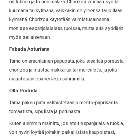
on tulinen ja toinen makea. Chorizoa voidaan syödä
kuumana tai kylmänä, vaikkakin se yleensä tarjoillaan
kylmänä. Chorizoa käytetään valmistusaineena
monissa espanjalaisissa ruoissa, mutta sitä syödään
myös sellaisenaan.
Fabada Asturiana
Tämä on eräänlainen papupata, joka sisältää porsasta,
chorizoa ja mustaa makkaraa tai morcillot’a, ja joka
maustetaan esimerkiksi sahramilla.
Olla Podrida:
Tämä paksu pata valmistetaan pimento-paprikasta,
tomaatista, sipulista ja perunasta.
Kuten aiemmin mainittu, jos etsit espanjalaisia ruokia,
voit hyvin löytää joitakin paikallisista kaupoistasi,