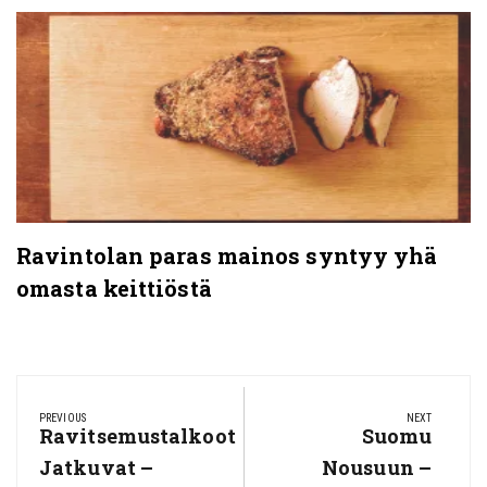
Ravintolan paras mainos syntyy yhä
omasta keittiöstä
Artikkelien
selaus
PREVIOUS
NEXT
Previous
Ravitsemustalkoot
Next
Suomu
Post:
Post:
Jatkuvat –
Nousuun –