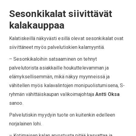
Sesonkikalat siivittävät
kalakauppaa
Kalatiskeillä näkyvästi esillä olevat sesonkikalat ovat
siivittäneet myös palvelutiskien kalamyyntiä.
– Sesonkikaloihin satsaaminen on tehnyt
palvelutorista asiakkaille houkuttelevamman ja
elämyksellisemmän, mikä näkyy myynneissä ja
vähitellen myös kalavalintojen monipuolistumisena, S-
ryhmän vähittäiskaupan valikoimajohtaja
Antti Oksa
sanoo.
Palvelutiskin myydyin tuote on kuitenkin edelleen
norjalainen lohi.
– Kotimaisen kalan arvostusta pitää kasvattaa ja