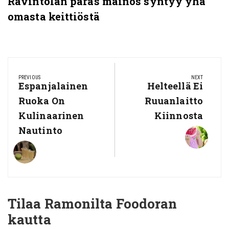
Ravintolan paras mainos syntyy yhä
omasta keittiöstä
Artikkelien
selaus
PREVIOUS
NEXT
Previous
Espanjalainen
Next
Helteellä Ei
Post:
Post:
Ruoka On
Ruuanlaitto
Kulinaarinen
Kiinnosta
Nautinto
Tilaa Ramonilta Foodoran
kautta