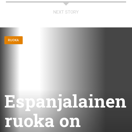
NEXT STORY
RUOKA
Espanjalainen
ruoka on