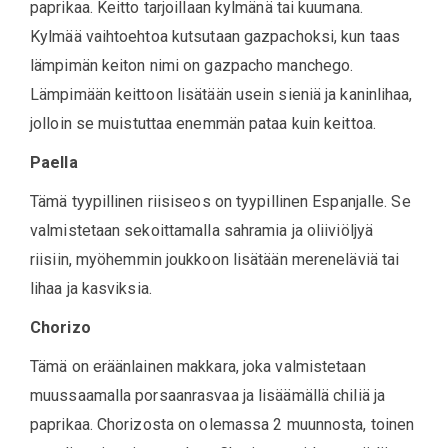
paprikaa. Keitto tarjoillaan kylmänä tai kuumana.
Kylmää vaihtoehtoa kutsutaan gazpachoksi, kun taas
lämpimän keiton nimi on gazpacho manchego.
Lämpimään keittoon lisätään usein sieniä ja kaninlihaa,
jolloin se muistuttaa enemmän pataa kuin keittoa.
Paella
Tämä tyypillinen riisiseos on tyypillinen Espanjalle. Se
valmistetaan sekoittamalla sahramia ja oliiviöljyä
riisiin, myöhemmin joukkoon lisätään mereneläviä tai
lihaa ja kasviksia.
Chorizo
Tämä on eräänlainen makkara, joka valmistetaan
muussaamalla porsaanrasvaa ja lisäämällä chiliä ja
paprikaa. Chorizosta on olemassa 2 muunnosta, toinen